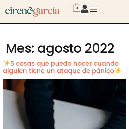
0
Mes:
agosto 2022
​5 cosas que puedo hacer cuando
alguien tiene un ataque de pánico