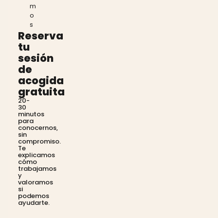
m
o
s
Reserva
tu
sesión
de
acogida
gratuita
20-
30
minutos
para
conocernos,
sin
compromiso.
Te
explicamos
cómo
trabajamos
y
valoramos
si
podemos
ayudarte.