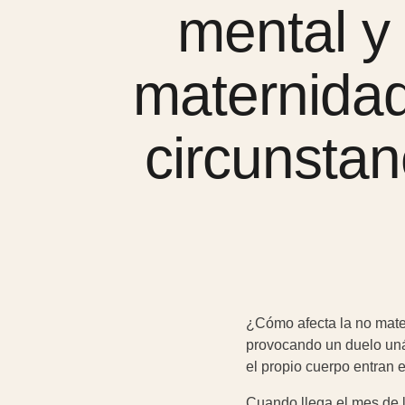
mental y
maternidad
circunstan
¿Cómo afecta la no mater
provocando un duelo unán
el propio cuerpo entran e
Cuando llega el mes de l