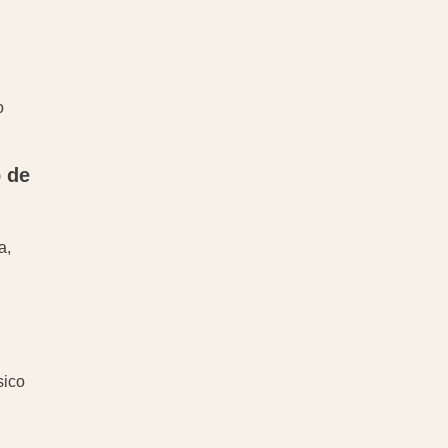
o
 de
a,
sico