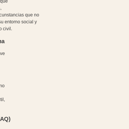
 que
,
ircunstancias que no
su entorno social y
civil.
na
ave
 no
il,
FAQ)