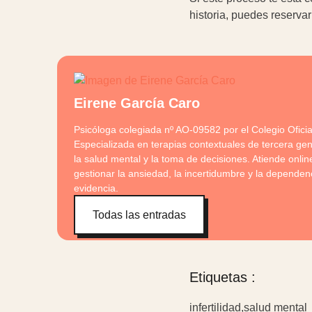
historia, puedes reservar
Eirene García Caro
Psicóloga colegiada nº AO-09582 por el Colegio Ofici
Especializada en terapias contextuales de tercera gen
la salud mental y la toma de decisiones. Atiende onl
gestionar la ansiedad, la incertidumbre y la dependen
evidencia.
Todas las entradas
Etiquetas :
infertilidad
,
salud mental