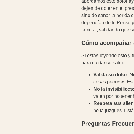
abordamos este dolor ay
dejen de doler en el pre
sino de sanar la herida q
dependían de ti. Por su p
familiar, validando que 
Cómo acompañar a 
Si estás leyendo esto y t
para cuidar su salud:
Valida su dolor
: N
cosas peores». Es m
No la invisibilices
valen por no tener h
Respeta sus silen
no la juzgues. Est
Preguntas Frecuen