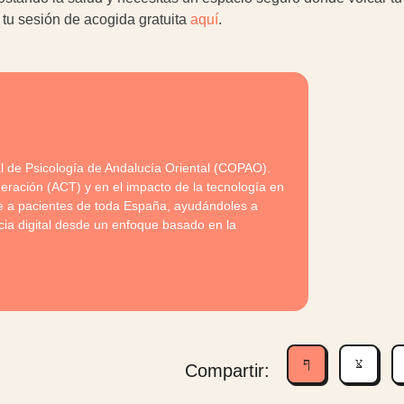
 tu sesión de acogida gratuita
aquí
.
al de Psicología de Andalucía Oriental (COPAO).
eración (ACT) y en el impacto de la tecnología en
ine a pacientes de toda España, ayudándoles a
cia digital desde un enfoque basado en la
Compartir: