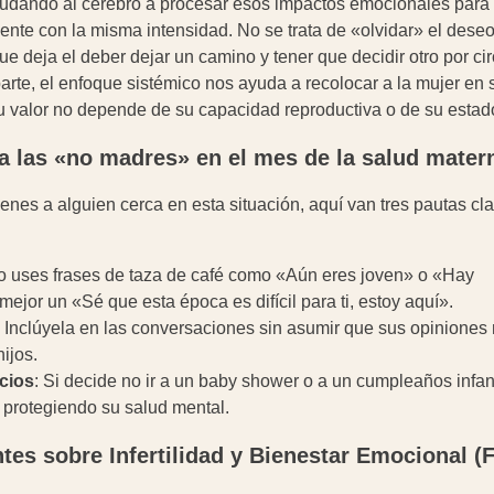
udando al cerebro a procesar esos impactos emocionales para
sente con la misma intensidad. No se trata de «olvidar» el deseo
ue deja el deber dejar un camino y tener que decidir otro por c
arte, el enfoque sistémico nos ayuda a recolocar a la mujer en 
su valor no depende de su capacidad reproductiva o de su estado 
las «no madres» en el mes de la salud mater
ienes a alguien cerca en esta situación, aquí van tres pautas cl
o uses frases de taza de café como «Aún eres joven» o «Hay
ejor un «Sé que esta época es difícil para ti, estoy aquí».
: Inclúyela en las conversaciones sin asumir que sus opiniones
ijos.
cios
: Si decide no ir a un baby shower o a un cumpleaños infant
á protegiendo su salud mental.
tes sobre Infertilidad y Bienestar Emocional (