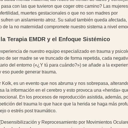
 pasa con las que tuvieron que coger otro camino? Las mujere
fertilidad, muertes gestacionales o que no son madres por
a sufren un aislamiento atroz. Su salud también queda afectada,
o de la no maternidad compromete nuestro sistema a nivel emoc
la Terapia EMDR y el Enfoque Sistémico
 experiencia de nuestro equipo especializado en trauma y psicol
eo de ser madre se ve truncado de forma repetida, cada negati
ario del entorno («¿Y tú para cuándo?») se añade a la experien
y eso puede generar trauma.
r Kolk, es un evento que nos abruma y nos sobrepasa, alterand
sa la información en el cerebro y esto provoca una «herida» qu
 emocional. En los procesos de reproducción asistida, además,
epetición del trauma lo que hace que la herida se haga más pro
ejo o estrés post traumático.
Desensibilización y Reprocesamiento por Movimientos Oculares)