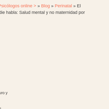
Psicólogos online >
»
Blog
»
Perinatal
»
El
die habla: Salud mental y no maternidad por
uro y
s