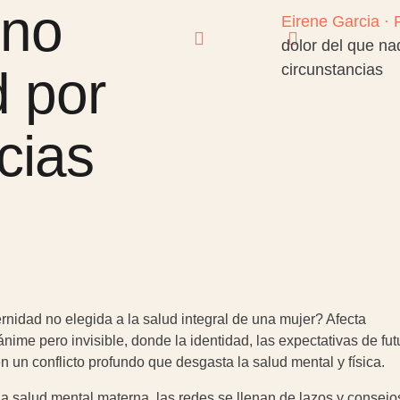
 no
Eirene Garcia · 
dolor del que na
circunstancias
 por
cias
nidad no elegida a la salud integral de una mujer? Afecta
ime pero invisible, donde la identidad, las expectativas de fut
n un conflicto profundo que desgasta la salud mental y física.
a salud mental materna, las redes se llenan de lazos y consejo