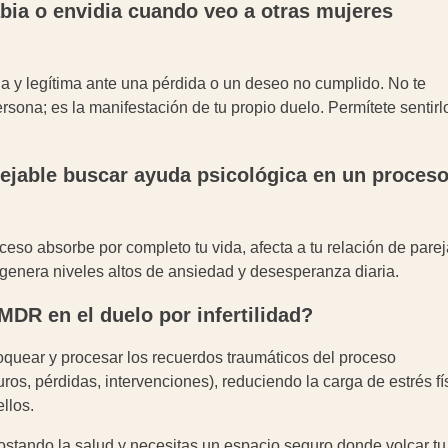
abia o envidia cuando veo a otras mujeres
 y legítima ante una pérdida o un deseo no cumplido. No te
rsona; es la manifestación de tu propio duelo. Permítete sentirl
jable buscar ayuda psicológica en un proceso
eso absorbe por completo tu vida, afecta a tu relación de parej
e genera niveles altos de ansiedad y desesperanza diaria.
DR en el duelo por infertilidad?
uear y procesar los recuerdos traumáticos del proceso
ros, pérdidas, intervenciones), reduciendo la carga de estrés fí
llos.
costando la salud y necesitas un espacio seguro donde volcar tu