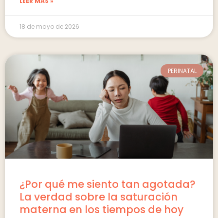
LEER MÁS »
18 de mayo de 2026
PERINATAL
¿Por qué me siento tan agotada?
La verdad sobre la saturación
materna en los tiempos de hoy