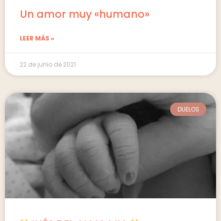
Un amor muy «humano»
LEER MÁS »
22 de junio de 2021
DUELOS