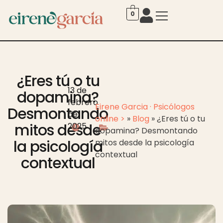
0
¿Eres tú o tu
13 de
dopamina?
febrero
Eirene Garcia · Psicólogos
Desmontando
de
online >
»
Blog
»
¿Eres tú o tu
mitos desde
2025
dopamina? Desmontando
la psicología
mitos desde la psicología
contextual
contextual