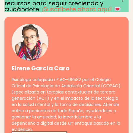
recursos para seguir creciendo y
cuidándote.
¡Suscríbete ahora aquí!
Eirene García Caro
Psicóloga colegiada nº AO-09582 por el Colegio
Oficial de Psicología de Andalucía Oriental (COPAO).
Especializada en terapias contextuales de tercera
generación (ACT) y en el impacto de la tecnología
en la salud mental y la toma de decisiones. Atiende
online a pacientes de toda España, ayudándoles a
gestionar la ansiedad, la incertidumbre y la
dependencia digital desde un enfoque basado en la
evidencia.