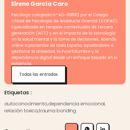
Eirene García Caro
Psicóloga colegiada nº AO-09582 por el Colegio
Oficial de Psicología de Andalucía Oriental (COPAO).
Especializada en terapias contextuales de tercera
generación (ACT) y en el impacto de la tecnología
en la salud mental y la toma de decisiones. Atiende
online a pacientes de toda España, ayudándoles a
gestionar la ansiedad, la incertidumbre y la
dependencia digital desde un enfoque basado en la
evidencia.
Todas las entradas
Etiquetas :
autoconocimiento
,
dependencia emocional
,
relación toxica
,
trauma bonding