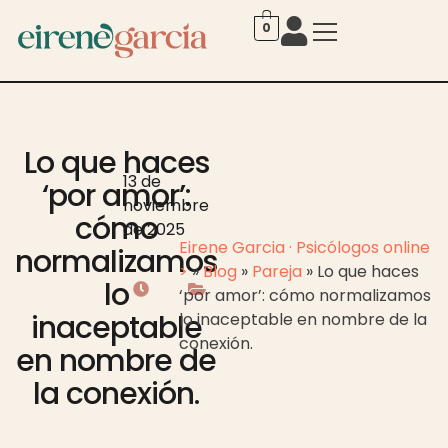
0
Lo que haces
13 de
‘por amor’:
noviembre
cómo
de 2025
Eirene Garcia · Psicólogos online
normalizamos
>
»
Blog
»
Pareja
»
Lo que haces
lo
‘por amor’: cómo normalizamos
inaceptable
lo inaceptable en nombre de la
conexión.
en nombre de
la conexión.