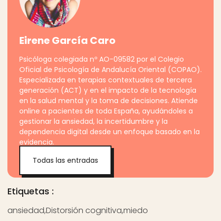
Eirene García Caro
Psicóloga colegiada nº AO-09582 por el Colegio
Oficial de Psicología de Andalucía Oriental (COPAO).
Especializada en terapias contextuales de tercera
generación (ACT) y en el impacto de la tecnología
en la salud mental y la toma de decisiones. Atiende
online a pacientes de toda España, ayudándoles a
gestionar la ansiedad, la incertidumbre y la
dependencia digital desde un enfoque basado en la
evidencia.
Todas las entradas
Etiquetas :
ansiedad
,
Distorsión cognitiva
,
miedo