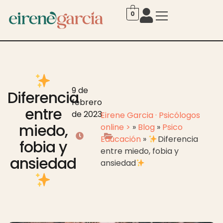
0
9 de
Diferencia
febrero
entre
de 2023
Eirene Garcia · Psicólogos
miedo,
online >
»
Blog
»
Psico
Educación
»
Diferencia
fobia y
entre miedo, fobia y
ansiedad
ansiedad