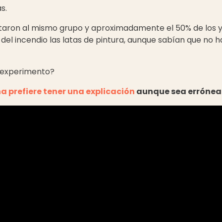
s.
citaron al mismo grupo y aproximadamente el 50% de los y
 del incendio las latas de pintura, aunque sabían que no
 experimento?
prefiere tener una explicación
aunque sea errónea 