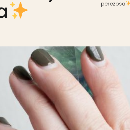
a
perezosa