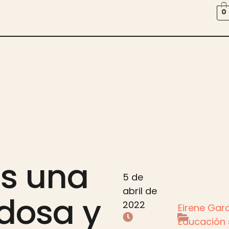
0
s una
5 de
abril de
dosa y
2022
Eirene Garc
Educación