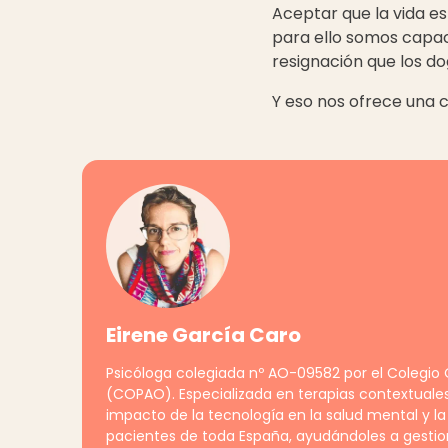
Aceptar que la vida e
para ello somos capac
resignación que los d
Y eso nos ofrece una 
Eirene García Caro
Psicóloga colegiada nº AO-09582 por el Colegio O
(COPAO). Especializada en terapias contextuale
impacto de la tecnología en la salud mental y la
pacientes de toda España, ayudándoles a gestiona