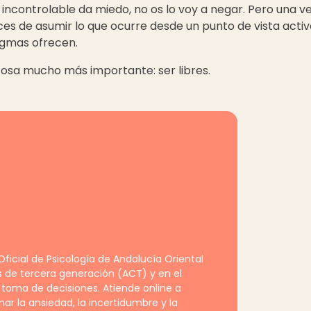
s incontrolable da miedo, no os lo voy a negar. Pero una
es de asumir lo que ocurre desde un punto de vista activ
ogmas ofrecen.
cosa mucho más importante: ser libres.
ficial de Psicología de Andalucía Oriental
s de tercera generación (ACT) y en el
 toma de decisiones. Atiende online a
r la ansiedad, la incertidumbre y la