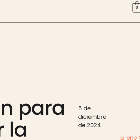
0
n para
5 de
diciembre
 la
de 2024
Eirene 