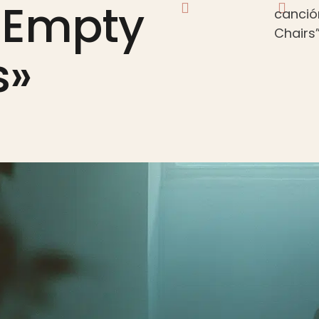
«Empty
canció
Chairs
s»