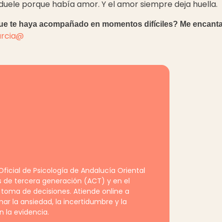
duele porque había amor. Y el amor siempre deja huella.
ue te haya acompañado en momentos difíciles? Me encantar
arcia@
ficial de Psicología de Andalucía Oriental
s de tercera generación (ACT) y en el
 toma de decisiones. Atiende online a
r la ansiedad, la incertidumbre y la
 la evidencia.