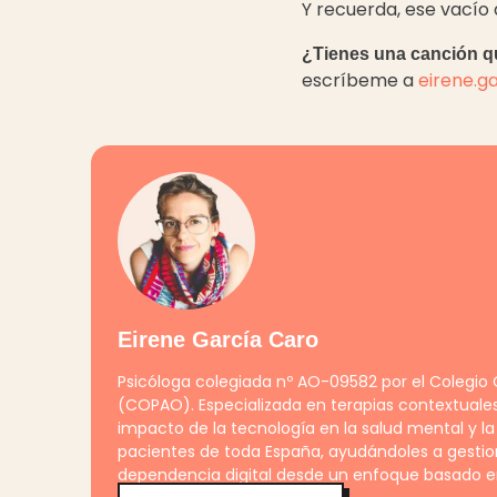
Y recuerda, ese vacío 
¿Tienes una canción q
escríbeme a
eirene.g
Eirene García Caro
Psicóloga colegiada nº AO-09582 por el Colegio O
(COPAO). Especializada en terapias contextuale
impacto de la tecnología en la salud mental y la
pacientes de toda España, ayudándoles a gestiona
dependencia digital desde un enfoque basado en