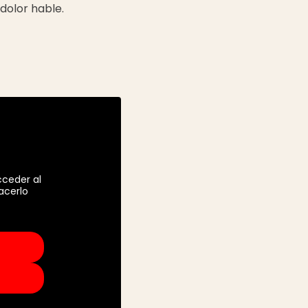
dolor hable.
cceder al
acerlo