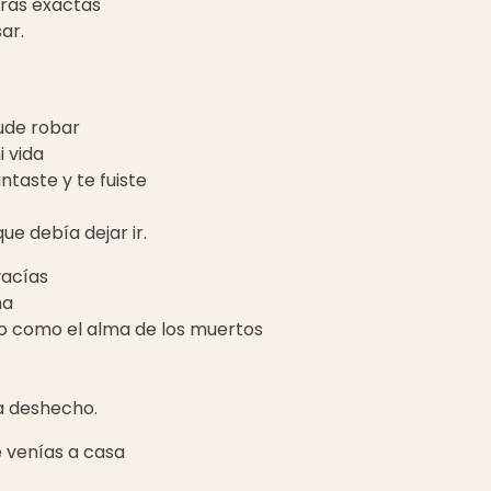
ras exactas
ar.
ude robar
 vida
taste y te fuiste
ue debía dejar ir.
vacías
ha
lo como el alma de los muertos
ha deshecho.
e venías a casa