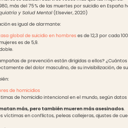
980, más del 75 % de las muertes por suicidio en España h
quiatría y Salud Mental
(Elsevier, 2020)
uación es igual de alarmante:
tasa global de suicidio en hombres
es de 12,3 por cada 10
ujeres es de 5,9.
 doble.
ampañas de prevención están dirigidas a ellos? ¿Cuánto
ctamente del dolor masculino, de su invisibilización, de su
ién:
ores de homicidios
víctimas de homicidio intencional en el mundo, según dato
 matan más, pero también mueren más asesinados
.
es víctimas en conflictos, peleas callejeras, ajustes de cu