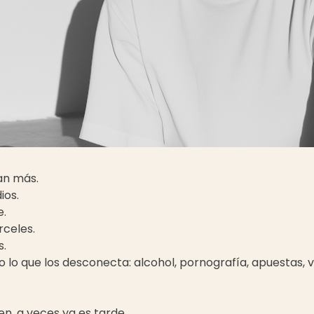
an más.
ios.
e.
rceles.
.
 lo que los desconecta: alcohol, pornografía, apuestas, v
en, a veces ya es tarde.