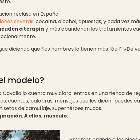
esto.
lación reclusa en España.
iones severas:
cocaína, alcohol, apuestas, y cada vez más
cuden a terapia
y más abandonan los tratamientos cu
ocionalmente.
igue diciendo que “los hombres lo tienen más fácil”. ¿De 
el modelo?
 Cavallo lo cuenta muy claro: entras en una tienda de reg
ñas, cuentos, palabras, mensajes que les dicen “puedes c
amisetas de camuflaje, superhéroes mudos.
ginación. A ellos, músculo.
Estamos criando a los niños