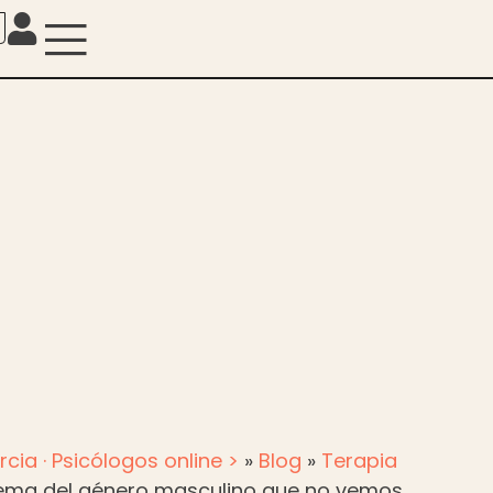
rcia · Psicólogos online >
»
Blog
»
Terapia
lema del género masculino que no vemos