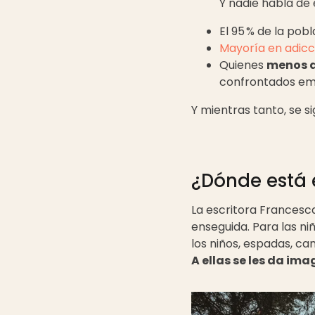
Y nadie habla de 
El 95 % de la pob
Mayoría en adicc
Quienes
menos a
confrontados em
Y mientras tanto, se s
¿Dónde está 
La escritora Francesca
enseguida. Para las ni
los niños, espadas, c
A ellas se les da ima