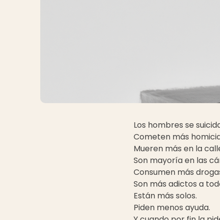
Los hombres se suicid
Cometen más homicid
Mueren más en la call
Son mayoría en las cá
Consumen más drogas
Son más adictos a todo
Están más solos.
Piden menos ayuda.
Y cuando por fin la pid