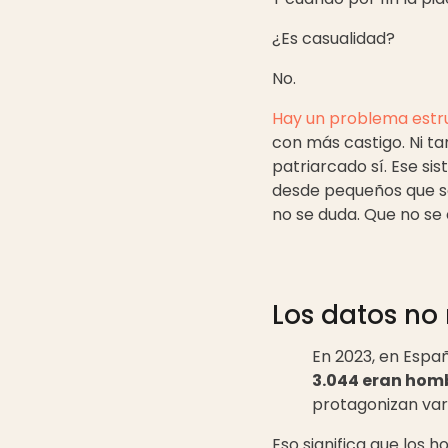
¿Es casualidad?
No.
Hay un problema estru
con más castigo. Ni t
patriarcado sí. Ese si
desde pequeños que sen
no se duda. Que no se 
Los datos no
En 2023, en España
3.044 eran hom
protagonizan var
Eso significa que los 