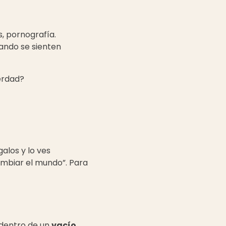
, pornografía.
ando se sienten
verdad?
alos y lo ves
ambiar el mundo”. Para
 dentro de un
vacío