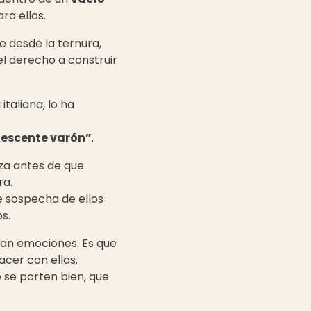
ara ellos.
e desde la ternura,
el derecho a construir
 italiana, lo ha
olescente varón”
.
za antes de que
ra.
 Se sospecha de ellos
s.
gan emociones. Es que
cer con ellas.
e se porten bien, que