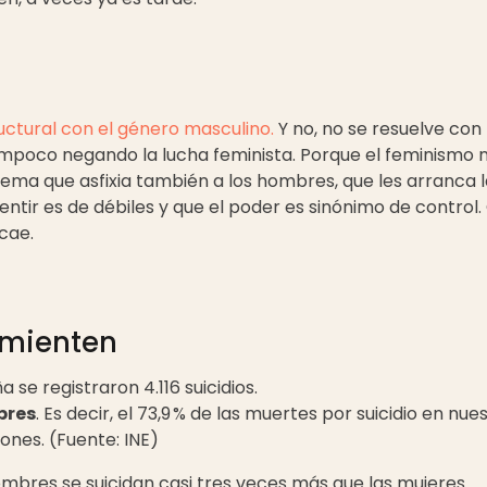
ctural con el género masculino.
Y no, no se resuelve con
ampoco negando la lucha feminista. Porque el feminismo n
stema que asfixia también a los hombres, que les arranca l
tir es de débiles y que el poder es sinónimo de control. 
cae.
 mienten
 se registraron 4.116 suicidios.
bres
. Es decir, el 73,9 % de las muertes por suicidio en nue
ones. (Fuente: INE)
hombres se suicidan casi tres veces más que las mujeres.