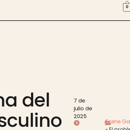
0
ma del
7 de
julio de
sculino
2025
Eirene Ga
»
El prob