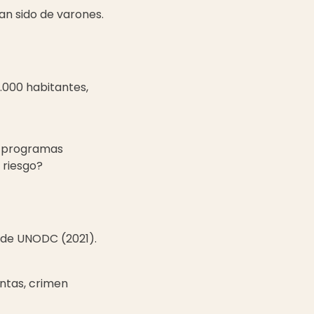
an sido de varones.
0.000 habitantes,
s programas
 riesgo?
s de UNODC (2021).
entas, crimen