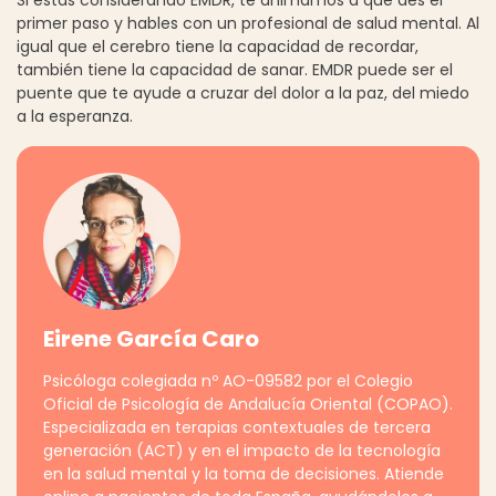
primer paso y hables con un profesional de salud mental. Al
igual que el cerebro tiene la capacidad de recordar,
también tiene la capacidad de sanar. EMDR puede ser el
puente que te ayude a cruzar del dolor a la paz, del miedo
a la esperanza.
Eirene García Caro
Psicóloga colegiada nº AO-09582 por el Colegio
Oficial de Psicología de Andalucía Oriental (COPAO).
Especializada en terapias contextuales de tercera
generación (ACT) y en el impacto de la tecnología
en la salud mental y la toma de decisiones. Atiende