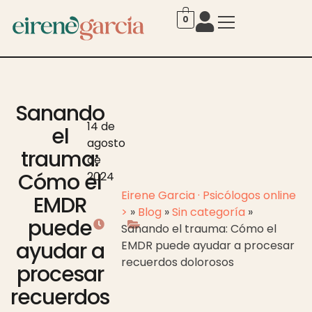
0
Sanando
14 de
el
agosto
trauma:
de
Cómo el
2024
Eirene Garcia · Psicólogos online
EMDR
>
»
Blog
»
Sin categoría
»
puede
Sanando el trauma: Cómo el
ayudar a
EMDR puede ayudar a procesar
recuerdos dolorosos
procesar
recuerdos