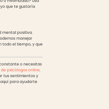
do o minimizado? Usa
oyo que te gustaría
 mental positiva.
 podemos manejar
n todo el tiempo, y que
 constante o necesitas
 de psicólogos online
.
r tus sentimientos y
 aquí para ayudarte