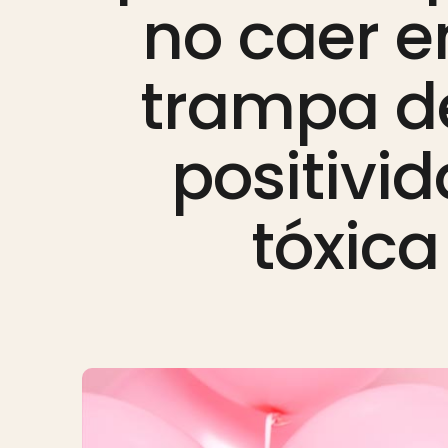
no caer e
trampa de
positivi
tóxica