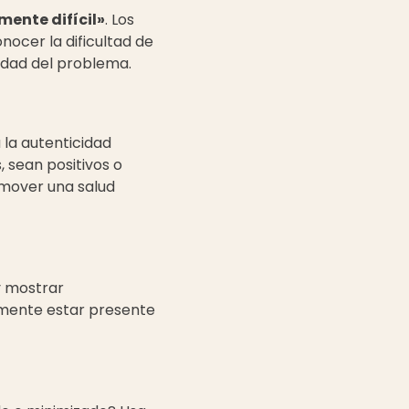
lmente difícil»
. Los
ocer la dificultad de
edad del problema.
 la autenticidad
 sean positivos o
omover una salud
y mostrar
emente estar presente