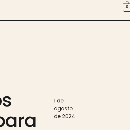
0
os
1 de
agosto
para
de 2024