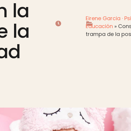
n la
Eirene Garcia · P
 la
Educación
»
Cons
trampa de la posi
dad