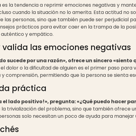
a
es la tendencia a reprimir emociones negativas y mant
cluso cuando la situación no lo amerita. Esta actitud no so
 de las personas, sino que también puede ser perjudicial pa
nsejos prácticos para evitar caer en la trampa de la posit
auténtico y empático.
y valida las emociones negativas
odo sucede por una razón», ofrece un sincero «siento
l dolor o la dificultad de alguien es el primer paso para 
 y comprensión, permitiendo que la persona se sienta e
uda práctica
ra el lado positivo!», pregunta: «¿Qué puedo hacer p
 la trivialización del problema, sino que también ofrece 
 personas solo necesitan un poco de ayuda para manejar un
lichés