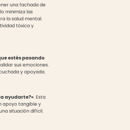
ener una fachada de
lo minimiza las
ra la salud mental.
ividad tóxica y
 que estés pasando
validar sus emociones.
scuchada y apoyada.
ara ayudarte?»
. Esta
un apoyo tangible y
a situación difícil.