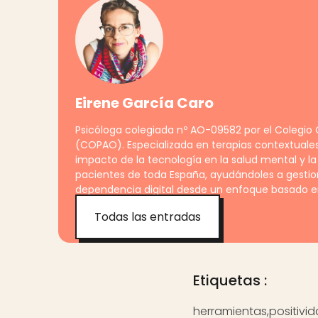
Eirene García Caro
Psicóloga colegiada nº AO-09582 por el Colegio O
(COPAO). Especializada en terapias contextuale
impacto de la tecnología en la salud mental y la
pacientes de toda España, ayudándoles a gestiona
dependencia digital desde un enfoque basado en
Todas las entradas
Etiquetas :
herramientas
,
positivi