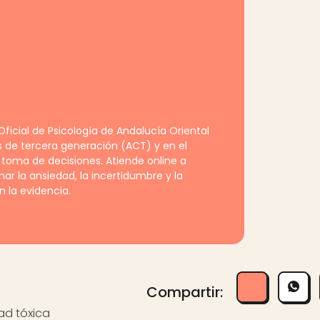
ficial de Psicología de Andalucía Oriental
s de tercera generación (ACT) y en el
 toma de decisiones. Atiende online a
r la ansiedad, la incertidumbre y la
 la evidencia.
Compartir:
dad tóxica