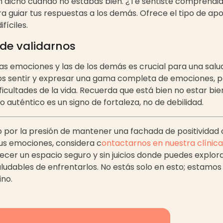
an dicho cuando no estabas bien. ¿Te sentiste comprendi
a guiar tus respuestas a los demás. Ofrece el tipo de ap
fíciles.
de validarnos
as emociones y las de los demás es crucial para una salud
s sentir y expresar una gama completa de emociones,
ificultades de la vida. Recuerda que está bien no estar bie
 auténtico es un signo de fortaleza, no de debilidad.
o por la presión de mantener una fachada de positividad
us emociones, considera c
ontactarnos en nuestra clínica
cer un espacio seguro y sin juicios donde puedes explora
udables de enfrentarlos. No estás solo en esto; estamos
no.