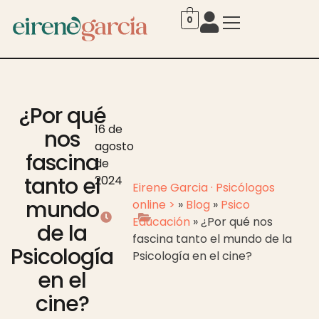
0
¿Por qué
16 de
nos
agosto
fascina
de
tanto el
2024
Eirene Garcia · Psicólogos
mundo
online >
»
Blog
»
Psico
Educación
»
¿Por qué nos
de la
fascina tanto el mundo de la
Psicología
Psicología en el cine?
en el
cine?